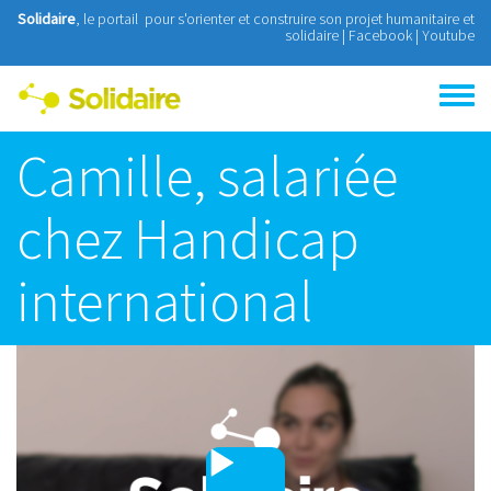
Aller au contenu principal
Solidaire
, le portail pour s'orienter et construire son projet humanitaire et
solidaire |
Facebook
|
Youtube
Toggle
menu
Camille, salariée
chez Handicap
international