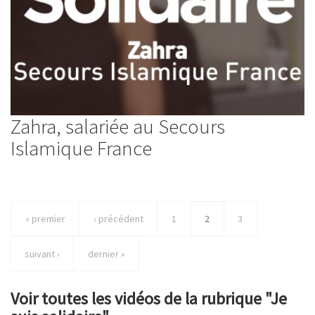
Zahra, salariée au Secours
Islamique France
« premier
‹ précédent
1
2
3
suivant ›
dernier »
Voir toutes les vidéos de la rubrique "Je