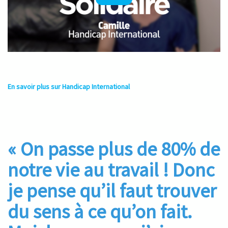
En savoir plus sur Handicap International
« On passe plus de 80% de
notre vie au travail ! Donc
je pense qu’il faut trouver
du sens à ce qu’on fait.