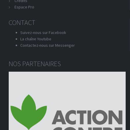
Crédits
Espace Pro
CONTACT
Suivez-nous sur Facebook
La chaîne Youtube
Contactez-nous sur Messenger
NOS PARTENAIRES