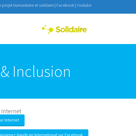
on projet humanitaire et solidaire |
Facebook
|
Youtube
Toggle menu
& Inclusion
 Internet
ur Internet
ejoignez Handicap International sur Facebook