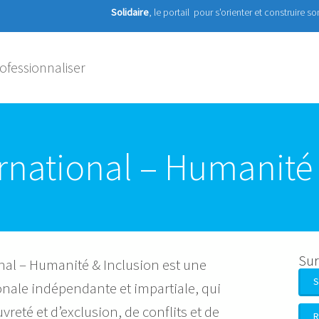
Solidaire
, le portail pour s'orienter et construire s
ofessionnaliser
rnational – Humanité 
Sur
nal – Humanité & Inclusion est une
S
ionale indépendante et impartiale, qui
vreté et d’exclusion, de conflits et de
R