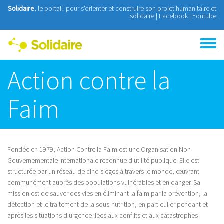
Aller au contenu principal
Solidaire
, le portail pour s'orienter et construire son projet humanitaire et
solidaire |
Facebook
|
Youtube
Toggle
menu
Action contre la
Faim
Fondée en 1979, Action Contre la Faim est une Organisation Non
Gouvernementale Internationale reconnue d’utilité publique. Elle est
structurée par un réseau de cinq sièges à travers le monde, œuvrant
communément auprès des populations vulnérables et en danger. Sa
mission est de sauver des vies en éliminant la faim par la prévention, la
détection et le traitement de la sous-nutrition, en particulier pendant et
après les situations d’urgence liées aux conflits et aux catastrophes