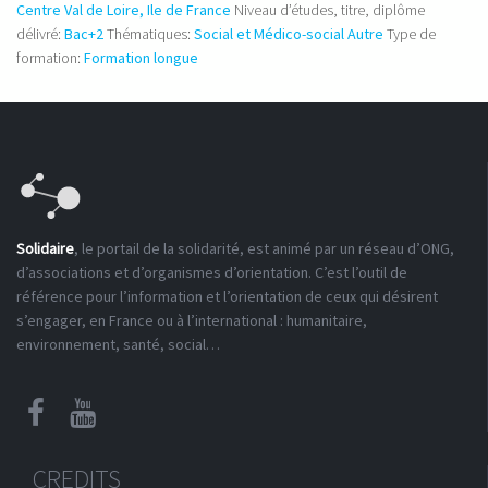
Centre Val de Loire, Ile de France
Niveau d’études, titre, diplôme
délivré:
Bac+2
Thématiques:
Social et Médico-social
Autre
Type de
formation:
Formation longue
Solidaire
, le portail de la solidarité, est animé par un réseau d’ONG,
d’associations et d’organismes d’orientation. C’est l’outil de
référence pour l’information et l’orientation de ceux qui désirent
s’engager, en France ou à l’international : humanitaire,
environnement, santé, social…
CREDITS