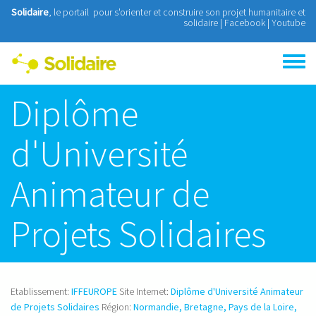
Aller au contenu principal
Solidaire
, le portail pour s'orienter et construire son projet humanitaire et
solidaire |
Facebook
|
Youtube
Toggle
menu
Diplôme
d'Université
Animateur de
Projets Solidaires
Etablissement:
IFFEUROPE
Site Internet:
Diplôme d'Université Animateur
de Projets Solidaires
Région:
Normandie, Bretagne, Pays de la Loire,