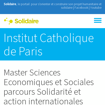
Aller au contenu principal
Solidaire
, le portail pour s'orienter et construire son projet humanitaire et
solidaire |
Facebook
|
Youtube
Toggle
menu
Institut Catholique
de Paris
Master Sciences
Economiques et Sociales
parcours Solidarité et
action internationales