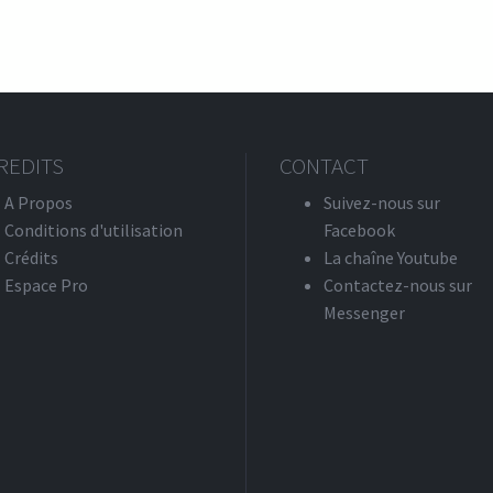
ection de l'environnement, spécialité Alimentation en eau potabl
REDITS
CONTACT
A Propos
Suivez-nous sur
Conditions d'utilisation
Facebook
Crédits
La chaîne Youtube
Espace Pro
Contactez-nous sur
Messenger