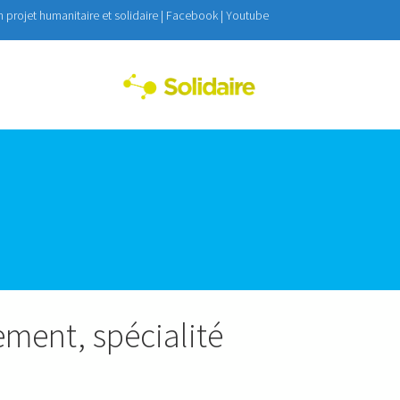
on projet humanitaire et solidaire |
Facebook
|
Youtube
Toggle menu
ement, spécialité