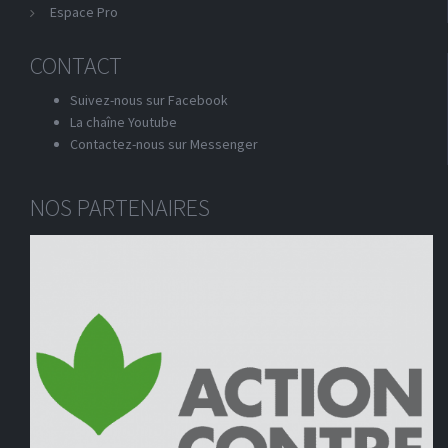
Espace Pro
CONTACT
Suivez-nous sur Facebook
La chaîne Youtube
Contactez-nous sur Messenger
NOS PARTENAIRES