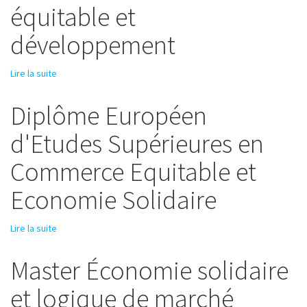
équitable et
développement
Lire la suite
de Master professionnel développement économique
spécialité commerce international équitable et
développement
Diplôme Européen
d'Etudes Supérieures en
Commerce Equitable et
Economie Solidaire
Lire la suite
de Diplôme Européen d'Etudes Supérieures en Commerce
Equitable et Economie Solidaire
Master Économie solidaire
et logique de marché