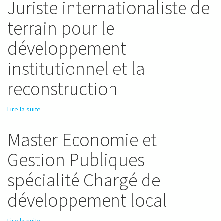
Juriste internationaliste de
terrain pour le
développement
institutionnel et la
reconstruction
Lire la suite
de Master droit international et européen spécialité action
et droits humanitaires parcours Juriste internationaliste de
terrain pour le développement institutionnel et la
Master Economie et
reconstruction
Gestion Publiques
spécialité Chargé de
développement local
Lire la suite
de Master Economie et Gestion Publiques spécialité Chargé