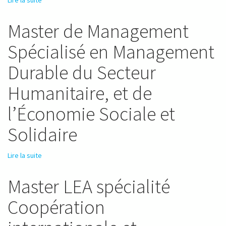
Lire la suite
de Responsable logistique de l'action humanitaire
Master de Management
Spécialisé en Management
Durable du Secteur
Humanitaire, et de
l’Économie Sociale et
Solidaire
Lire la suite
de Master de Management Spécialisé en Management
Durable du Secteur Humanitaire, et de l’Économie Sociale et
Solidaire
Master LEA spécialité
Coopération