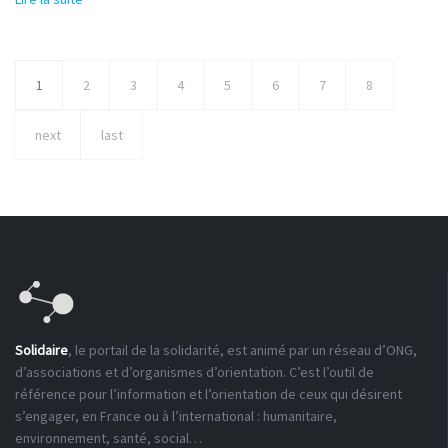
de développement local
1
2
3
4
5
6
7
8
next
last
Solidaire
, le portail de la solidarité, est animé par un réseau d’ONG,
d’associations et d’organismes d’orientation. C’est l’outil de
référence pour l’information et l’orientation de ceux qui désirent
s’engager, en France ou à l’international : humanitaire,
environnement, santé, social…