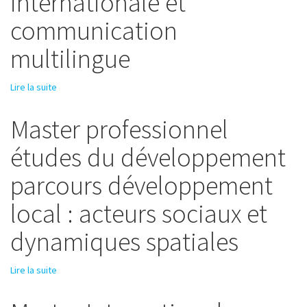
internationale et
communication
multilingue
Lire la suite
de Master LEA spécialité Coopération internationale et
communication multilingue
Master professionnel
études du développement
parcours développement
local : acteurs sociaux et
dynamiques spatiales
Lire la suite
de Master professionnel études du développement
parcours développement local : acteurs sociaux et
dynamiques spatiales