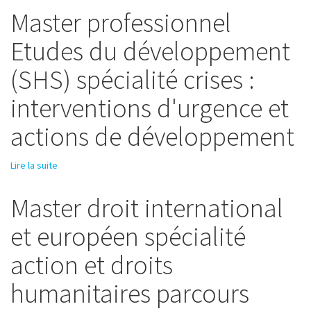
Master professionnel
Etudes du développement
(SHS) spécialité crises :
interventions d'urgence et
actions de développement
Lire la suite
de Master professionnel Etudes du développement (SHS)
spécialité crises : interventions d'urgence et actions de
développement
Master droit international
et européen spécialité
action et droits
humanitaires parcours