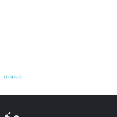
Lire la suite
de Responsable eau, hygiène et assainissement