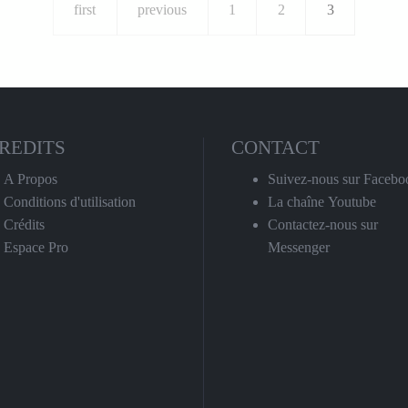
first
previous
1
2
3
REDITS
CONTACT
A Propos
Suivez-nous sur Facebo
Conditions d'utilisation
La chaîne Youtube
Crédits
Contactez-nous sur
Espace Pro
Messenger