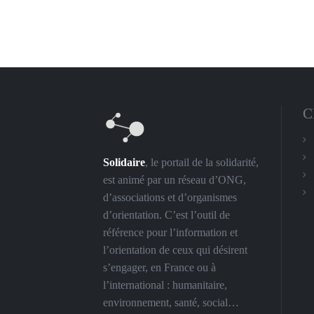
C
Solidaire
, le portail de la solidarité,
est animé par un réseau d’ONG,
d’associations et d’organismes
d’orientation. C’est l’outil de
référence pour l’information et
l’orientation de ceux qui désirent
s’engager, en France ou à
l’international : humanitaire,
environnement, santé, social…