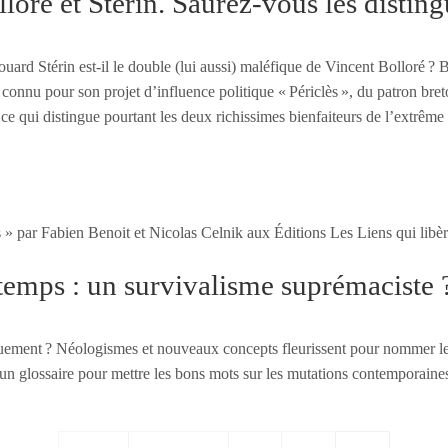
lloré et Stérin. Saurez-vous les disting
-Édouard Stérin est-il le double (lui aussi) maléfique de Vincent Bollor
connu pour son projet d’influence politique « Périclès », du patron br
ce qui distingue pourtant les deux richissimes bienfaiteurs de l’extrême 
» par Fabien Benoit et Nicolas Celnik aux Éditions Les Liens qui libèr
 temps : un survivalisme suprémaciste 
iquement ? Néologismes et nouveaux concepts fleurissent pour nommer le
 un glossaire pour mettre les bons mots sur les mutations contemporaines