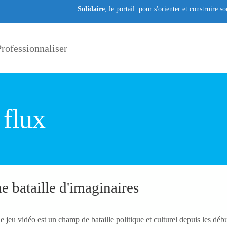
Solidaire
, le portail pour s'orienter et construire s
rofessionnaliser
 flux
e bataille d'imaginaires
le jeu vidéo est un champ de bataille politique et culturel depuis les dé