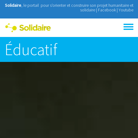
Aller au contenu principal
Solidaire
, le portail pour s'orienter et construire son projet humanitaire et
solidaire |
Facebook
|
Youtube
Toggle
menu
Éducatif