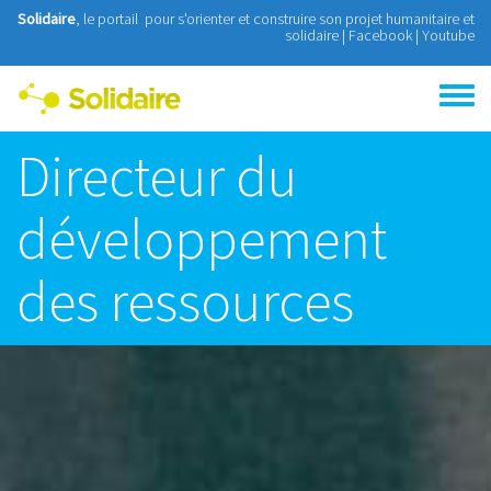
Aller au contenu principal
Solidaire
, le portail pour s'orienter et construire son projet humanitaire et
solidaire |
Facebook
|
Youtube
Toggle
menu
Directeur du
développement
des ressources