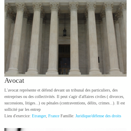
Avocat
L'avocat représente et défend devant un tribunal des particuliers, des
entreprises ou des collectivités. Il peut s'agir d'affaires civiles ( divorces,
successions, litiges...) ou pénales (contraventions, délits, crimes...). Il est
sollicité par les entrep
Lieu d'exercice:
Etranger
,
France
Famille:
Juridique/défense des droits