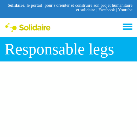
Aller au contenu principal
Solidaire
, le portail pour s'orienter et construire son projet humanitaire
et solidaire |
Facebook
|
Youtube
Toggle
menu
Responsable legs